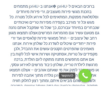
ברוכים הבאים ל-pri4U 🍓אנחנו ב-pri4U מתמחים
בהכנת מגשי פירות מעוצבים, זרי פירות מיוחדים
לסלאות מפנקות, המתאימים לכל אירוע ולכל מטרה. כל
מגש וכל זר מורכב בקפידה מפירות טריים ואיכותיים
בחרים במיוחד עבורכם, כך שכל מי שמקבל אותם נהנה
 מטעם עשיר וגם מהמראה המרשים.אצלנו תמצאו מגוון
חב של עיצובים – החל ממגשי פירות קלאסיים ועד זרי
פירות ייחודיים שיכולים לשדרג כל שולחן אירוח. אנחנו
מאמינים שהפרטים הקטנים עושים את ההבדל, ולכן
קפידים על טריות, אסתטיקה ושירות אישי לכל לקוח.בין
אם אתם מחפשים מתנה מתוקה ליום הולדת, ברכה
רגשת ליולדת טרייה, שולחן כיבוד מרשים לאירוע עסקי,
 פשוט דרך לפנק את מי שאתם אוהבים – אצלנו תמצאו
את הפתרון המושלם.pri4U נולדה מתוך אהבה לפירות
להתקשר
ולשמחה שהם מביאים איתם, ומתוך רצון לחלוק חוויה
תוקה, צבעונית ובריאה עם כמה שיותר אנשים. המטרה
שלנו היא להפוך כל רגע פשוט לחגיגה קטנה.אנחנו כאן
שבילכם – להזמנות אישיות, התאמות מיוחדות ורעיונות
חדשים. תנו לנו לדאוג לכל הפרטים, ואתם רק תיהנו
מהטעם ומהמחמאות.